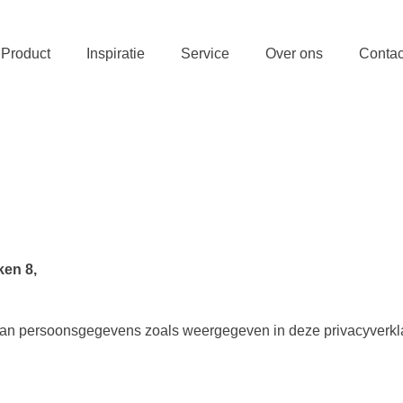
Product
Inspiratie
Service
Over ons
Contac
ken 8,
 van persoonsgegevens zoals weergegeven in deze privacyverkl