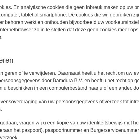
kies. En analytische cookies die geen inbreuk maken op uw priv
mputer, tablet of smartphone. De cookies die wij gebruiken zij
ar behoren werkt en onthouden bijvoorbeeld uw voorkeursinste
nternetbrowser zo in te stellen dat deze geen cookies meer opsla
n.
eren
orrigeren of te verwijderen. Daarnaast heeft u het recht om uw
persoonsgegevens door Bamdura B.V. en heeft u het recht op ge
 u beschikken in een computerbestand naar u of een ander, doo
gegevensoverdraging van uw persoonsgegevens of verzoek tot in
.
is gedaan, vragen wij u een kopie van uw identiteitsbewijs met h
raan het paspoort), paspoortnummer en Burgerservicenummer (
 verzoek.