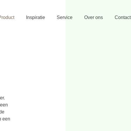
Product
Inspiratie
Service
Over ons
Contact
er.
 een
 de
op een